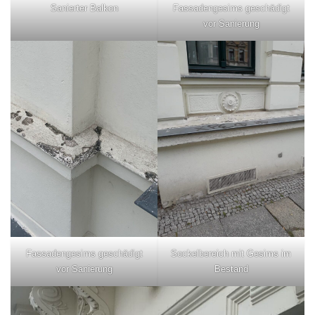
Sanierter Balkon
Fassadengesims geschädigt
vor Sanierung
Fassadengesims geschädigt
Sockelbereich mit Gesims im
vor Sanierung
Bestand