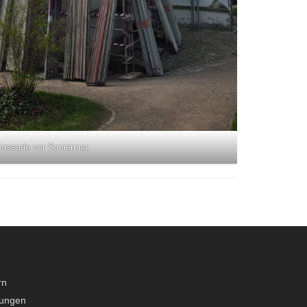
Fassade vor Sanierung
rn
lungen