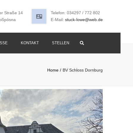
er Straße 14
Telefon: 034297 / 772 802
oßpösna
E-Mail:
stuck-lowe@web.de
SSE
KONTAKT
STELLEN
Search
Home
BV Schloss Dornburg