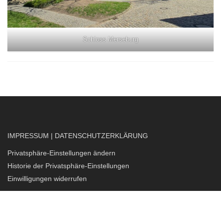
Schloss Merseburg
IMPRESSUM
|
DATENSCHUTZERKLÄRUNG
Privatsphäre-Einstellungen ändern
Historie der Privatsphäre-Einstellungen
Einwilligungen widerrufen
Consent Management Platform von Real Cookie Banner