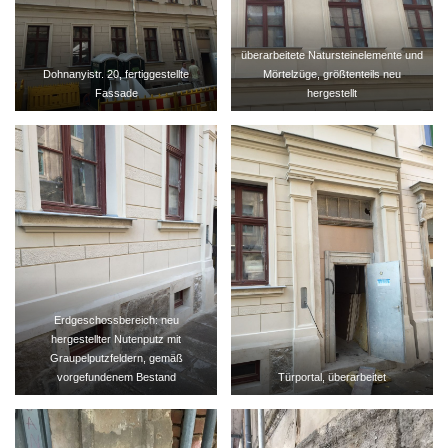
überarbeitete Natursteinelemente und
Dohnanyistr. 20, fertiggestellte
Mörtelzüge, größtenteils neu
Fassade
hergestellt
Erdgeschossbereich: neu
hergestellter Nutenputz mit
Graupelputzfeldern, gemäß
vorgefundenem Bestand
Türportal, überarbeitet