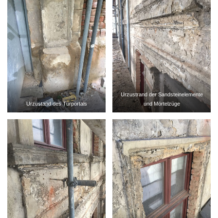
Urzustrand der Sandsteinelemente
Urzustand des Türportals
und Mörtelzüge