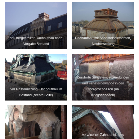
neu hergestellter Dachaufbau nach
Dachaufbau mit Sandsteinelementen,
Vorgabe Bestand
Neuherstellung
Zerstörte Sandsteinverblendungen
und Fenstergewände in den
Vor Restaurierung: Dachaufbau im
Obergeschossen (ua.
Bestand (rechte Seite)
Kriegsschäden)
Verwitterter Zahnschnitt aus