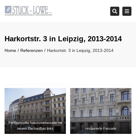
Tog
Search
navi
Harkortstr. 3 in Leipzig, 2013-2014
Home
Referenzen
Harkortstr. 3 in Leipzig, 2013-2014
Fertiggestellte Natursteinfassade mit
neuem Dachaufbau links
restaurierte Fassade