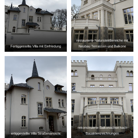
restaurierte Natursteinbereiche mit
Fertiggestellte Villa mit Einfriedung
Neubau Terrassen und Balkone
rekonstruierte Balkonachse nach
ertiggestellte Villa Straßenansicht
Bauaktenzeichnungen