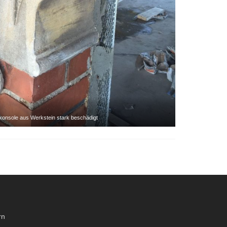
rkonsole aus Werkstein stark beschädigt
rn