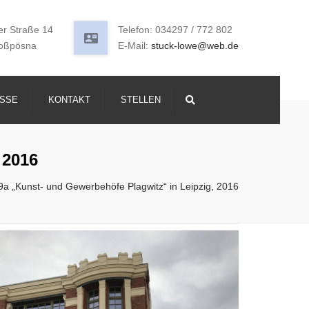
er Straße 14
Telefon: 034297 / 772 802
oßpösna
E-Mail:
stuck-lowe@web.de
SSE
KONTAKT
STELLEN
Search
 2016
69a „Kunst- und Gewerbehöfe Plagwitz“ in Leipzig, 2016